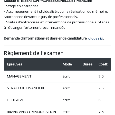
Module 8 : INSERTION PROFESSIONNELLE ET MEMOIRE
- Stage en entreprise
- Accompagnement individualisé pour la réalisation du mémoire.
Soutenance devant un jury de professionnels.
- Visites d’entreprises et interventions de professionnels. Stages
à l’étranger fortement recommandés
Demande d'informations et dossier de candidature
:
cliquez ici
.
Règlement de l'examen
Epreuves
Mode
Durée
Coeff.
MANAGEMENT
écrit
7,5
STRATEGIE FINANCIERE
écrit
7,5
LE DIGITAL
écrit
6
BRAND AND COMMUNICATION
écrit
7,5